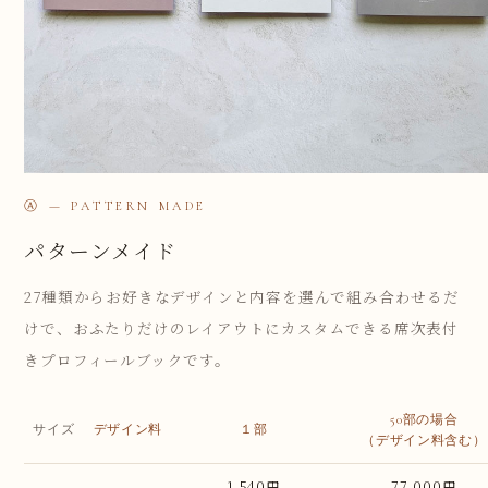
Ⓐ — PATTERN MADE
パターンメイド
27種類からお好きなデザインと内容を選んで組み合わせるだ
けで、おふたりだけのレイアウトにカスタムできる席次表付
きプロフィールブックです。
50部の場合
サイズ
デザイン料
１部
（デザイン料含む）
1,540円
77,000円