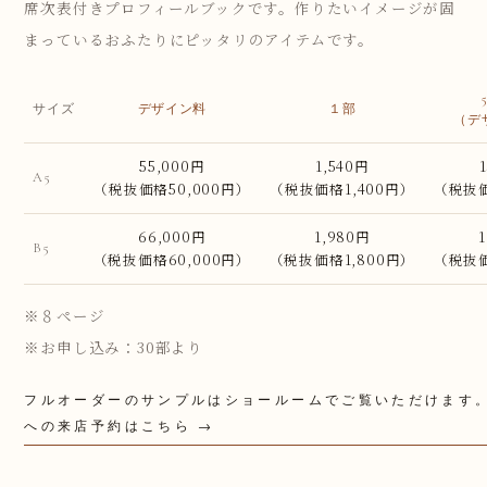
席次表付きプロフィールブックです。作りたいイメージが固
まっているおふたりにピッタリのアイテムです。
サイズ
デザイン料
１部
（デ
55,000円
1,540円
A5
（税抜価格50,000円）
（税抜価格1,400円）
（税抜価
66,000円
1,980円
B5
（税抜価格60,000円）
（税抜価格1,800円）
（税抜価
※８ページ
※お申し込み：30部より
フルオーダーのサンプルはショールームでご覧いただけます
への来店予約はこちら →